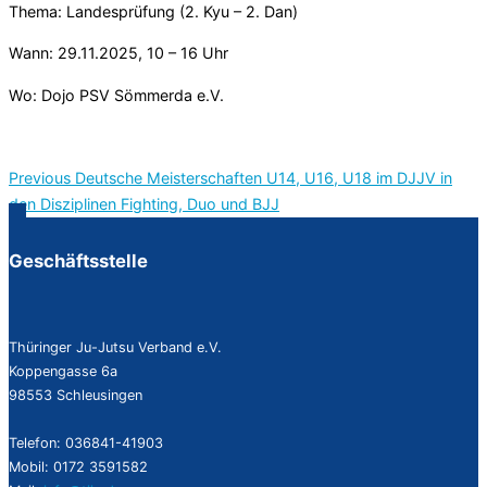
Thema: Landesprüfung (2. Kyu – 2. Dan)
Wann: 29.11.2025, 10 – 16 Uhr
Wo: Dojo PSV Sömmerda e.V.
Previous
Previous
Deutsche Meisterschaften U14, U16, U18 im DJJV in
Beitragsnavigation
den Disziplinen Fighting, Duo und BJJ
Geschäftsstelle
Thüringer Ju-Jutsu Verband e.V.
Koppengasse 6a
98553 Schleusingen
Telefon: 036841-41903
Mobil: 0172 3591582