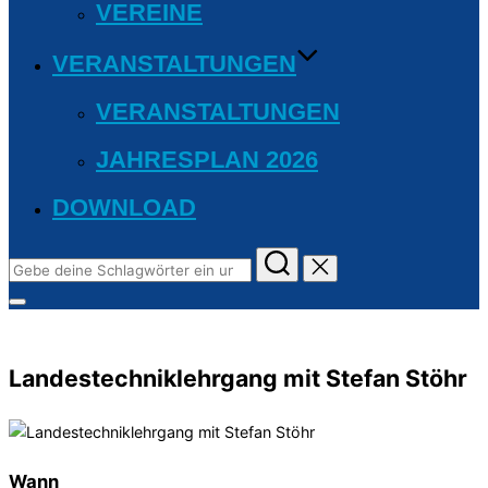
VEREINE
VERANSTALTUNGEN
VERANSTALTUNGEN
JAHRESPLAN 2026
DOWNLOAD
Suchen
nach:
Seitenleiste
&
Navigation
umschalten
Landestechniklehrgang mit Stefan Stöhr
Wann