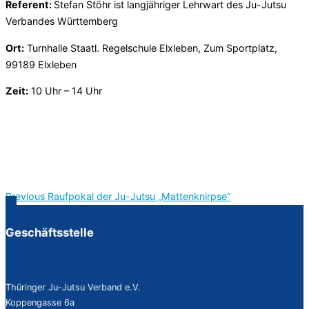
Referent:
Stefan Stöhr ist langjähriger Lehrwart des Ju-Jutsu
Verbandes Württemberg
Ort:
Turnhalle Staatl. Regelschule Elxleben, Zum Sportplatz,
99189 Elxleben
Zeit:
10 Uhr – 14 Uhr
Previous
Previous
Raufpokal der Ju-Jutsu „Mattenknirpse“
Beitragsnavigation
Geschäftsstelle
Thüringer Ju-Jutsu Verband e.V.
Koppengasse 6a