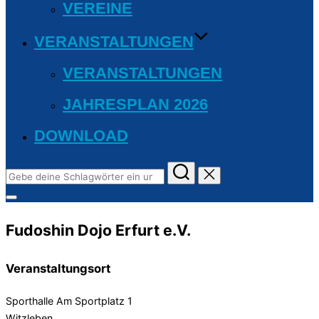
VEREINE
VERANSTALTUNGEN
VERANSTALTUNGEN
JAHRESPLAN 2026
DOWNLOAD
Suchen
nach:
Seitenleiste
&
Navigation
Fudoshin Dojo Erfurt e.V.
umschalten
Veranstaltungsort
Sporthalle Am Sportplatz 1
Witzleben