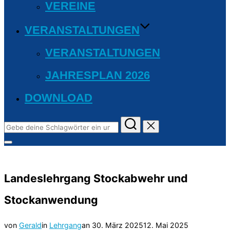
VEREINE
VERANSTALTUNGEN
VERANSTALTUNGEN
JAHRESPLAN 2026
DOWNLOAD
Suchen
nach:
Seitenleiste
&
Navigation
umschalten
Landeslehrgang Stockabwehr und
Stockanwendung
Veröffentlicht
von
Gerald
in
Lehrgang
an
30. März 2025
12. Mai 2025