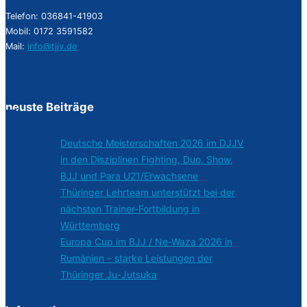
Telefon: 036841-41903
Mobil: 0172 3591582
Mail:
info@tjjv.de
neuste Beiträge
Deutsche Meisterschaften 2026 im DJJV
in den Disziplinen Fighting, Duo, Show,
BJJ und Para U21/Erwachsene
Thüringer Lehrteam unterstützt bei der
nächsten Trainer-Fortbildung in
Württemberg
Europa Cup im BJJ / Ne-Waza 2026 in
Rumänien – starke Leistungen der
Thüringer Ju-Jutsuka