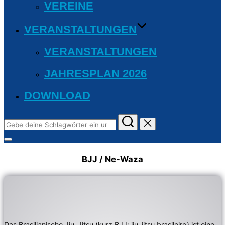
VEREINE
VERANSTALTUNGEN
VERANSTALTUNGEN
JAHRESPLAN 2026
DOWNLOAD
Suchen
nach:
Seitenleiste
&
BJJ / Ne-Waza
Navigation
umschalten
Das Brasilianische Jiu-Jitsu (kurz BJJ; jiu-jitsu brasileiro) ist eine