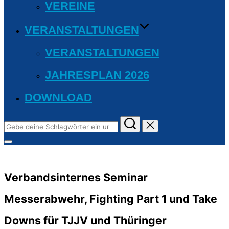
VEREINE
VERANSTALTUNGEN
VERANSTALTUNGEN
JAHRESPLAN 2026
DOWNLOAD
Suchen
nach:
Seitenleiste
&
Navigation
umschalten
Verbandsinternes Seminar
Messerabwehr, Fighting Part 1 und Take
Downs für TJJV und Thüringer