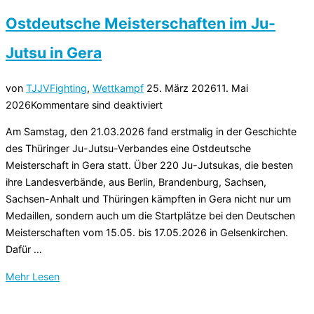
bei
Ostdeutsche Meisterschaften im Ju-
den
Deutschen
Jutsu in Gera
Meisterschaften
in
Veröffentlicht
von
TJJV
Fighting
,
Wettkampf
25. März 2026
11. Mai
Gelsenkirchen
am
2026
Kommentare sind deaktiviert
für
den
Am Samstag, den 21.03.2026 fand erstmalig in der Geschichte
TJJV“
des Thüringer Ju-Jutsu-Verbandes eine Ostdeutsche
Meisterschaft in Gera statt. Über 220 Ju-Jutsukas, die besten
ihre Landesverbände, aus Berlin, Brandenburg, Sachsen,
Sachsen-Anhalt und Thüringen kämpften in Gera nicht nur um
Medaillen, sondern auch um die Startplätze bei den Deutschen
Meisterschaften vom 15.05. bis 17.05.2026 in Gelsenkirchen.
Dafür …
über
Mehr
Lesen
„Ostdeutsche
Meisterschaften