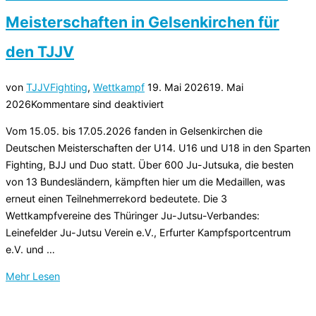
in
Meisterschaften in Gelsenkirchen für
Pepinster
(Belgien)
den TJJV
–
starke
Veröffentlicht
von
TJJV
Fighting
,
Wettkampf
19. Mai 2026
19. Mai
Leistungen
am
2026
Kommentare sind deaktiviert
der
Vom 15.05. bis 17.05.2026 fanden in Gelsenkirchen die
Thüringer
Deutschen Meisterschaften der U14. U16 und U18 in den Sparten
Ju-
Fighting, BJJ und Duo statt. Über 600 Ju-Jutsuka, die besten
Jutsuka“
von 13 Bundesländern, kämpften hier um die Medaillen, was
erneut einen Teilnehmerrekord bedeutete. Die 3
Wettkampfvereine des Thüringer Ju-Jutsu-Verbandes:
Leinefelder Ju-Jutsu Verein e.V., Erfurter Kampfsportcentrum
e.V. und …
über
Mehr
Lesen
„24
Einzelmedaillen