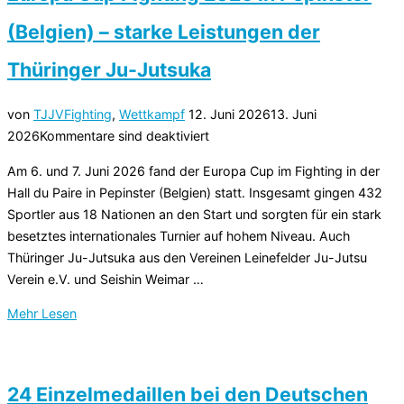
/
(Belgien) – starke Leistungen der
Ne-
Waza
Thüringer Ju-Jutsuka
2026
in
Veröffentlicht
von
TJJV
Fighting
,
Wettkampf
12. Juni 2026
13. Juni
Rumänien
am
2026
Kommentare sind deaktiviert
–
Am 6. und 7. Juni 2026 fand der Europa Cup im Fighting in der
starke
Hall du Paire in Pepinster (Belgien) statt. Insgesamt gingen 432
Leistungen
Sportler aus 18 Nationen an den Start und sorgten für ein stark
der
besetztes internationales Turnier auf hohem Niveau. Auch
Thüringer
Thüringer Ju-Jutsuka aus den Vereinen Leinefelder Ju-Jutsu
Ju-
Verein e.V. und Seishin Weimar …
Jutsuka“
über
Mehr
Lesen
„Europa
Cup
Fighting
24 Einzelmedaillen bei den Deutschen
2026