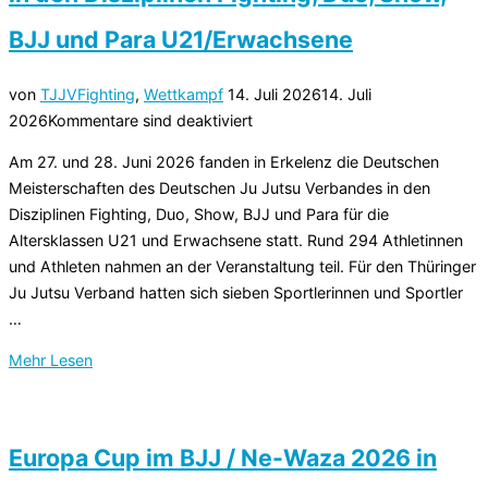
BJJ und Para U21/Erwachsene
Veröffentlicht
von
TJJV
Fighting
,
Wettkampf
14. Juli 2026
14. Juli
am
2026
Kommentare sind deaktiviert
Am 27. und 28. Juni 2026 fanden in Erkelenz die Deutschen
Meisterschaften des Deutschen Ju Jutsu Verbandes in den
Disziplinen Fighting, Duo, Show, BJJ und Para für die
Altersklassen U21 und Erwachsene statt. Rund 294 Athletinnen
und Athleten nahmen an der Veranstaltung teil. Für den Thüringer
Ju Jutsu Verband hatten sich sieben Sportlerinnen und Sportler
…
über
Mehr
Lesen
„Deutsche
Meisterschaften
2026
Europa Cup im BJJ / Ne-Waza 2026 in
im