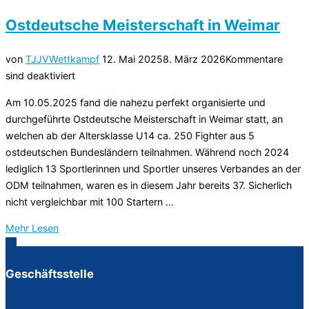
im
Ostdeutsche Meisterschaft in Weimar
Ju-
Jutsu
Veröffentlicht
von
TJJV
Wettkampf
12. Mai 2025
8. März 2026
Kommentare
in
am
sind deaktiviert
Gera“
Am 10.05.2025 fand die nahezu perfekt organisierte und
durchgeführte Ostdeutsche Meisterschaft in Weimar statt, an
welchen ab der Altersklasse U14 ca. 250 Fighter aus 5
ostdeutschen Bundesländern teilnahmen. Während noch 2024
lediglich 13 Sportlerinnen und Sportler unseres Verbandes an der
ODM teilnahmen, waren es in diesem Jahr bereits 37. Sicherlich
nicht vergleichbar mit 100 Startern …
über
Mehr
Lesen
„Ostdeutsche
Meisterschaft
Geschäftsstelle
in
Weimar“