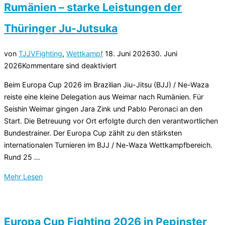
DJJV
Rumänien – starke Leistungen der
in
den
Thüringer Ju-Jutsuka
Disziplinen
Fighting,
Veröffentlicht
von
TJJV
Fighting
,
Wettkampf
18. Juni 2026
30. Juni
Duo,
am
2026
Kommentare sind deaktiviert
Show,
Beim Europa Cup 2026 im Brazilian Jiu-Jitsu (BJJ) / Ne-Waza
BJJ
reiste eine kleine Delegation aus Weimar nach Rumänien. Für
und
Seishin Weimar gingen Jara Zink und Pablo Peronaci an den
Para
Start. Die Betreuung vor Ort erfolgte durch den verantwortlichen
U21/Erwachsene“
Bundestrainer. Der Europa Cup zählt zu den stärksten
internationalen Turnieren im BJJ / Ne-Waza Wettkampfbereich.
Rund 25 …
über
Mehr
Lesen
„Europa
Cup
im
Europa Cup Fighting 2026 in Pepinster
BJJ