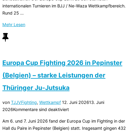
internationalen Turnieren im BJJ / Ne-Waza Wettkampfbereich.
Rund 25 …
über
Mehr
Lesen
„Europa
Cup
im
BJJ
/
Europa Cup Fighting 2026 in Pepinster
Ne-
(Belgien) – starke Leistungen der
Waza
2026
Thüringer Ju-Jutsuka
in
Rumänien
Veröffentlicht
von
TJJV
Fighting
,
Wettkampf
12. Juni 2026
13. Juni
–
am
2026
Kommentare sind deaktiviert
starke
Leistungen
Am 6. und 7. Juni 2026 fand der Europa Cup im Fighting in der
der
Hall du Paire in Pepinster (Belgien) statt. Insgesamt gingen 432
Thüringer