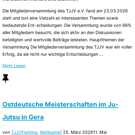
Die Mitgliederversammlung des TJJV e.V. fand am 23.03.2026
statt und bot eine Vielzahl an interessanten Themen sowie
bedeutende Ent-scheidungen. Die Versammlung wurde von 98%
aller Mitgliedern besucht, die sich aktiv an den Diskussionen
beteiligten und wertvolle Beiträge leisteten. Hauptthemen der
Versammlung Die Mitgliederversammlung des TJJV war ein voller
Erfolg, da sie nicht nur wichtige Entscheidungen …
über
Mehr
Lesen
„Mitgliederversammlung
des
TJJV
2026“
Ostdeutsche Meisterschaften im Ju-
Jutsu in Gera
Veröffentlicht
von
TJJV
Fighting
,
Wettkampf
25. März 2026
11. Mai