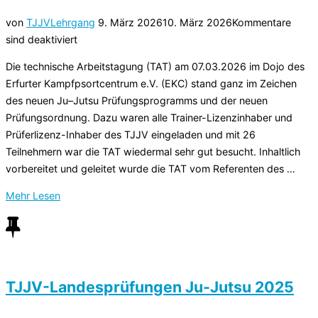
Veröffentlicht
von
TJJV
Lehrgang
9. März 2026
10. März 2026
Kommentare
am
sind deaktiviert
Die technische Arbeitstagung (TAT) am 07.03.2026 im Dojo des
Erfurter Kampfpsortcentrum e.V. (EKC) stand ganz im Zeichen
des neuen Ju–Jutsu Prüfungsprogramms und der neuen
Prüfungsordnung. Dazu waren alle Trainer-Lizenzinhaber und
Prüferlizenz-Inhaber des TJJV eingeladen und mit 26
Teilnehmern war die TAT wiedermal sehr gut besucht. Inhaltlich
vorbereitet und geleitet wurde die TAT vom Referenten des …
über
Mehr
Lesen
„Hohe
Teilnehmeranzahl
bei
der
diesjährigen
TJJV-Landesprüfungen Ju-Jutsu 2025
TAT“