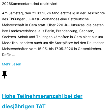
am
2026
Kommentare sind deaktiviert
Am Samstag, den 21.03.2026 fand erstmalig in der Geschichte
des Thüringer Ju-Jutsu-Verbandes eine Ostdeutsche
Meisterschaft in Gera statt. Über 220 Ju-Jutsukas, die besten
ihre Landesverbände, aus Berlin, Brandenburg, Sachsen,
Sachsen-Anhalt und Thüringen kämpften in Gera nicht nur um
Medaillen, sondern auch um die Startplätze bei den Deutschen
Meisterschaften vom 15.05. bis 17.05.2026 in Gelsenkirchen.
Dafür …
über
Mehr
Lesen
„Ostdeutsche
Meisterschaften
im
Ju-
Jutsu
Hohe Teilnehmeranzahl bei der
in
diesjährigen TAT
Gera“