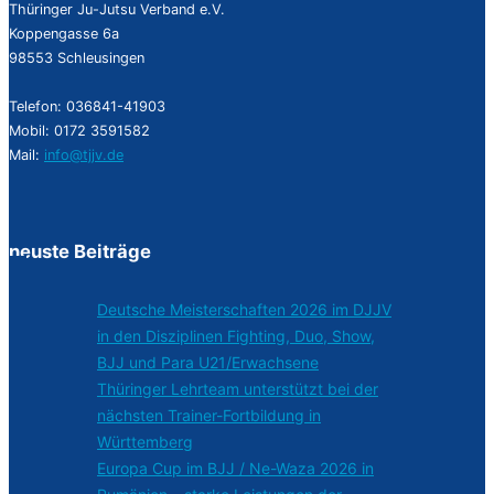
Thüringer Ju-Jutsu Verband e.V.
Koppengasse 6a
98553 Schleusingen
Telefon: 036841-41903
Mobil: 0172 3591582
Mail:
info@tjjv.de
neuste Beiträge
Deutsche Meisterschaften 2026 im DJJV
in den Disziplinen Fighting, Duo, Show,
BJJ und Para U21/Erwachsene
Thüringer Lehrteam unterstützt bei der
nächsten Trainer-Fortbildung in
Württemberg
Europa Cup im BJJ / Ne-Waza 2026 in