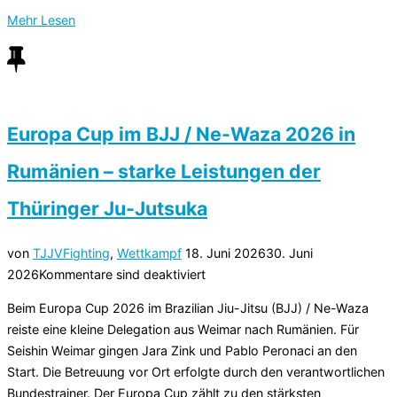
über
Mehr
Lesen
„Thüringer
Lehrteam
unterstützt
bei
der
Europa Cup im BJJ / Ne-Waza 2026 in
nächsten
Rumänien – starke Leistungen der
Trainer-
Fortbildung
Thüringer Ju-Jutsuka
in
Württemberg“
Veröffentlicht
von
TJJV
Fighting
,
Wettkampf
18. Juni 2026
30. Juni
am
2026
Kommentare sind deaktiviert
Beim Europa Cup 2026 im Brazilian Jiu-Jitsu (BJJ) / Ne-Waza
reiste eine kleine Delegation aus Weimar nach Rumänien. Für
Seishin Weimar gingen Jara Zink und Pablo Peronaci an den
Start. Die Betreuung vor Ort erfolgte durch den verantwortlichen
Bundestrainer. Der Europa Cup zählt zu den stärksten