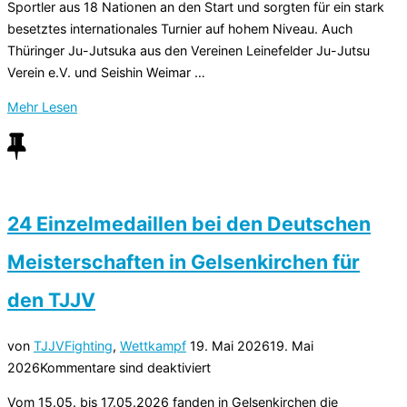
Sportler aus 18 Nationen an den Start und sorgten für ein stark
Ju-
besetztes internationales Turnier auf hohem Niveau. Auch
Jutsuka“
Thüringer Ju-Jutsuka aus den Vereinen Leinefelder Ju-Jutsu
Verein e.V. und Seishin Weimar …
über
Mehr
Lesen
„Europa
Cup
Fighting
2026
in
24 Einzelmedaillen bei den Deutschen
Pepinster
Meisterschaften in Gelsenkirchen für
(Belgien)
–
den TJJV
starke
Leistungen
Veröffentlicht
von
TJJV
Fighting
,
Wettkampf
19. Mai 2026
19. Mai
der
am
2026
Kommentare sind deaktiviert
Thüringer
Ju-
Vom 15.05. bis 17.05.2026 fanden in Gelsenkirchen die