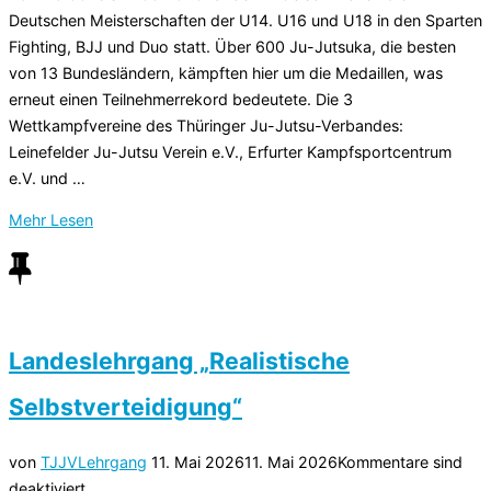
Jutsuka“
Deutschen Meisterschaften der U14. U16 und U18 in den Sparten
Fighting, BJJ und Duo statt. Über 600 Ju-Jutsuka, die besten
von 13 Bundesländern, kämpften hier um die Medaillen, was
erneut einen Teilnehmerrekord bedeutete. Die 3
Wettkampfvereine des Thüringer Ju-Jutsu-Verbandes:
Leinefelder Ju-Jutsu Verein e.V., Erfurter Kampfsportcentrum
e.V. und …
über
Mehr
Lesen
„24
Einzelmedaillen
bei
den
Deutschen
Landeslehrgang „Realistische
Meisterschaften
Selbstverteidigung“
in
Gelsenkirchen
für
Veröffentlicht
von
TJJV
Lehrgang
11. Mai 2026
11. Mai 2026
Kommentare sind
den
am
deaktiviert