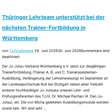
2026
im
DJJV
Thüringer Lehrteam unterstützt bei der
in
nächsten Trainer-Fortbildung in
den
Disziplinen
Württemberg
Fighting,
Duo,
Veröffentlicht
von
TJJV
Lehrgang
29. Juni 2026
30. Juni 2026
Kommentare sind
Show,
am
deaktiviert
BJJ
und
Der Ju-Jutsu-Verband Württemberg e.V. setzt zur diesjährigen
Para
Trainerfortbildung (Trainer A, B, und C, Trainerassistenten-
U21/Erwachsene“
Ausbildung, Verlängerung der Lehreinweisung) im September an
der Landessportschule Ruit bei Stuttgart neben einer Vielzahl
anderer hochkarätiger Ju-Jutsuka unseren Lehr- und
Prüfungsreferenten des TJJV, Dr. Michael Pechan (4. Dan Ju-
Jutsu), ein. Die von Micha geleiteten Ausbildungsmodule werden
sowie sein. Wir sind sehr …