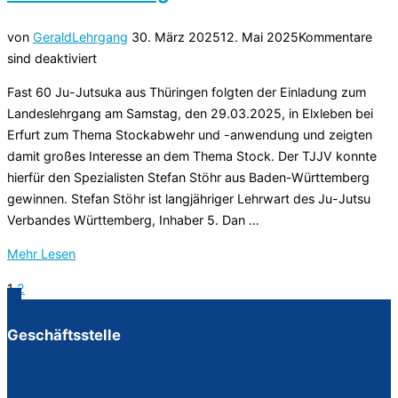
Veröffentlicht
von
Gerald
Lehrgang
30. März 2025
12. Mai 2025
Kommentare
am
sind deaktiviert
Fast 60 Ju-Jutsuka aus Thüringen folgten der Einladung zum
Landeslehrgang am Samstag, den 29.03.2025, in Elxleben bei
Erfurt zum Thema Stockabwehr und -anwendung und zeigten
damit großes Interesse an dem Thema Stock. Der TJJV konnte
hierfür den Spezialisten Stefan Stöhr aus Baden-Württemberg
gewinnen. Stefan Stöhr ist langjähriger Lehrwart des Ju-Jutsu
Verbandes Württemberg, Inhaber 5. Dan …
über
Mehr
Lesen
„Landeslehrgang
1
2
Seitennummerierung
Stockabwehr
und
der
Geschäftsstelle
Stockanwendung“
Beiträge