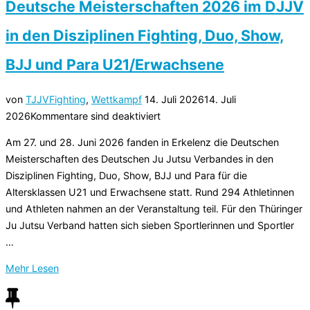
Deutsche Meisterschaften 2026 im DJJV
in den Disziplinen Fighting, Duo, Show,
BJJ und Para U21/Erwachsene
Veröffentlicht
von
TJJV
Fighting
,
Wettkampf
14. Juli 2026
14. Juli
am
2026
Kommentare sind deaktiviert
Am 27. und 28. Juni 2026 fanden in Erkelenz die Deutschen
Meisterschaften des Deutschen Ju Jutsu Verbandes in den
Disziplinen Fighting, Duo, Show, BJJ und Para für die
Altersklassen U21 und Erwachsene statt. Rund 294 Athletinnen
und Athleten nahmen an der Veranstaltung teil. Für den Thüringer
Ju Jutsu Verband hatten sich sieben Sportlerinnen und Sportler
…
über
Mehr
Lesen
„Deutsche
Meisterschaften