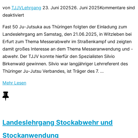
Veröffentlicht
von
TJJV
Lehrgang
23. Juni 2025
26. Juni 2025
Kommentare sind
am
deaktiviert
Fast 50 Ju-Jutsuka aus Thüringen folgten der Einladung zum
Landeslehrgang am Samstag, den 21.06.2025, in Witzleben bei
Erfurt zum Thema Messerabwehr im Straßenkampf und zeigten
damit großes Interesse an dem Thema Messeranwendung und -
abwehr. Der TJJV konnte hierfür den Spezialisten Silvio
Birkenwald gewinnen. Silvio war langjähriger Lehrreferent des
Thüringer Ju-Jutsu Verbandes, ist Träger des 7. …
über
Mehr
Lesen
„Landeslehrgang
Messerabwehr
im
Straßenkampf“
Landeslehrgang Stockabwehr und
Stockanwendung