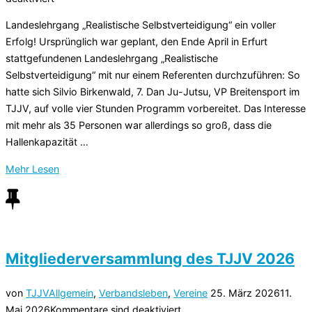
TJJV“
Landeslehrgang „Realistische Selbstverteidigung“ ein voller
Erfolg! Ursprünglich war geplant, den Ende April in Erfurt
stattgefundenen Landeslehrgang „Realistische
Selbstverteidigung“ mit nur einem Referenten durchzuführen: So
hatte sich Silvio Birkenwald, 7. Dan Ju-Jutsu, VP Breitensport im
TJJV, auf volle vier Stunden Programm vorbereitet. Das Interesse
mit mehr als 35 Personen war allerdings so groß, dass die
Hallenkapazität …
über
Mehr
Lesen
„Landeslehrgang
„Realistische
Selbstverteidigung““
Mitgliederversammlung des TJJV 2026
Veröffentlicht
von
TJJV
Allgemein
,
Verbandsleben
,
Vereine
25. März 2026
11.
am
Mai 2026
Kommentare sind deaktiviert