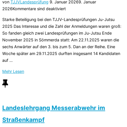
Veröffentlicht
von
TJJV
Landesprüfung
9. Januar 2026
9. Januar
am
2026
Kommentare sind deaktiviert
Starke Beteiligung bei den TJJV-Landesprüfungen Ju-Jutsu
2025 Das Interesse und die Zahl der Anmeldungen waren groß:
So fanden gleich zwei Landesprüfungen im Ju-Jutsu Ende
November 2025 in Sömmerda statt: Am 22.11.2025 waren die
sechs Anwärter auf den 3. bis zum 5. Dan an der Reihe. Eine
Woche später am 29.11.2025 durften insgesamt 14 Kandidaten
auf …
über
Mehr
Lesen
„TJJV-
Landesprüfungen
Ju-
Jutsu
2025“
Landeslehrgang Messerabwehr im
Straßenkampf